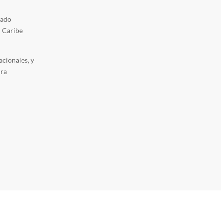
lado
n Caribe
cionales, y
cra